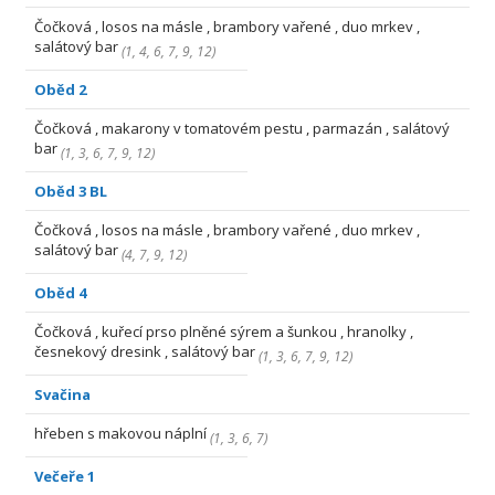
Čočková , losos na másle , brambory vařené , duo mrkev ,
salátový bar
(
1
,
4
,
6
,
7
,
9
,
12
)
Oběd 2
Čočková , makarony v tomatovém pestu , parmazán , salátový
bar
(
1
,
3
,
6
,
7
,
9
,
12
)
Oběd 3 BL
Čočková , losos na másle , brambory vařené , duo mrkev ,
salátový bar
(
4
,
7
,
9
,
12
)
Oběd 4
Čočková , kuřecí prso plněné sýrem a šunkou , hranolky ,
česnekový dresink , salátový bar
(
1
,
3
,
6
,
7
,
9
,
12
)
Svačina
hřeben s makovou náplní
(
1
,
3
,
6
,
7
)
Večeře 1