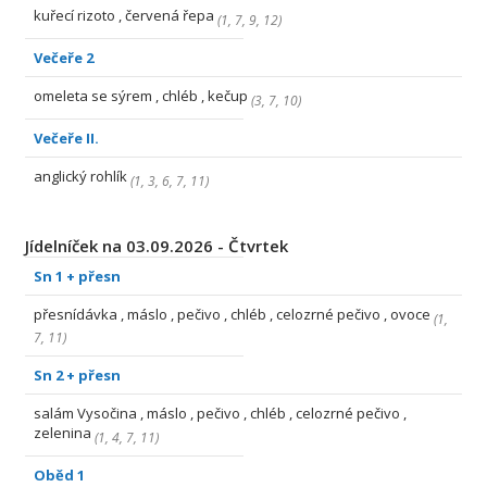
kuřecí rizoto , červená řepa
(
1
,
7
,
9
,
12
)
Večeře 2
omeleta se sýrem , chléb , kečup
(
3
,
7
,
10
)
Večeře II.
anglický rohlík
(
1
,
3
,
6
,
7
,
11
)
Jídelníček na 03.09.2026 - Čtvrtek
Sn 1 + přesn
přesnídávka , máslo , pečivo , chléb , celozrné pečivo , ovoce
(
1
,
7
,
11
)
Sn 2 + přesn
salám Vysočina , máslo , pečivo , chléb , celozrné pečivo ,
zelenina
(
1
,
4
,
7
,
11
)
Oběd 1