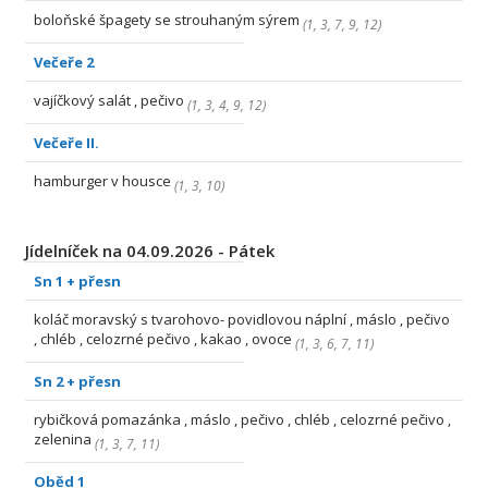
boloňské špagety se strouhaným sýrem
(
1
,
3
,
7
,
9
,
12
)
Večeře 2
vajíčkový salát , pečivo
(
1
,
3
,
4
,
9
,
12
)
Večeře II.
hamburger v housce
(
1
,
3
,
10
)
Jídelníček na 04.09.2026 - Pátek
Sn 1 + přesn
koláč moravský s tvarohovo- povidlovou náplní , máslo , pečivo
, chléb , celozrné pečivo , kakao , ovoce
(
1
,
3
,
6
,
7
,
11
)
Sn 2 + přesn
rybičková pomazánka , máslo , pečivo , chléb , celozrné pečivo ,
zelenina
(
1
,
3
,
7
,
11
)
Oběd 1