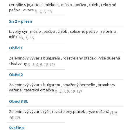
cereálie s jogurtem- mlékem , máslo , pečivo , chléb , celozrné
pečivo , ovoce
(
1
,
6
,
7
,
11
)
Sn 2 + přesn
tavený sýr , máslo , pečivo , chléb , celozrné pečivo , zelenina ,
mléko
(
1
,
7
,
11
)
Oběd 1
Zeleninový vývar s bulgurem , rozstřelený ptáček , rýže dušená
- těstoviny
(
1
,
3
,
6
,
9
,
10
,
12
)
Oběd 2
Zeleninový vývar s bulgurem , smažený hermelín , brambory
vařené , tatarská omáčka
(
1
,
3
,
7
,
9
,
10
,
12
)
Oběd 3 BL
Zeleninový vývar s rýží , rozstřelený ptáček , rýže dušená
(
3
,
9
,
10
,
12
)
Svačina