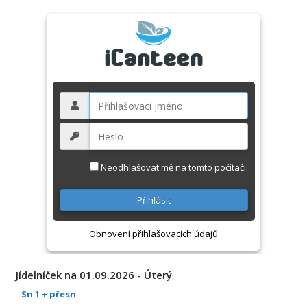
Neodhlašovat mě na tomto počítači.
Obnovení přihlašovacích údajů
Jídelníček na 01.09.2026 - Úterý
Sn 1 + přesn