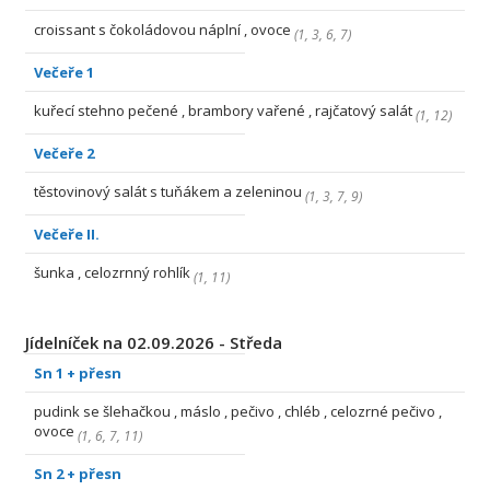
croissant s čokoládovou náplní , ovoce
(
1
,
3
,
6
,
7
)
Večeře 1
kuřecí stehno pečené , brambory vařené , rajčatový salát
(
1
,
12
)
Večeře 2
těstovinový salát s tuňákem a zeleninou
(
1
,
3
,
7
,
9
)
Večeře II.
šunka , celozrnný rohlík
(
1
,
11
)
Jídelníček na 02.09.2026 - Středa
Sn 1 + přesn
pudink se šlehačkou , máslo , pečivo , chléb , celozrné pečivo ,
ovoce
(
1
,
6
,
7
,
11
)
Sn 2 + přesn