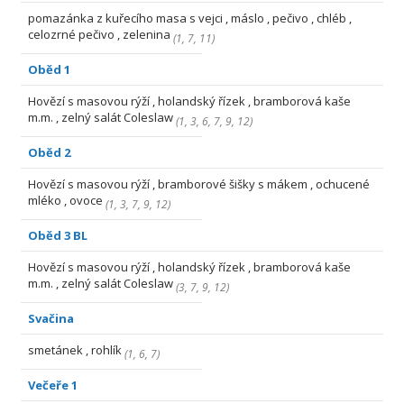
pomazánka z kuřecího masa s vejci , máslo , pečivo , chléb ,
celozrné pečivo , zelenina
(
1
,
7
,
11
)
Oběd 1
Hovězí s masovou rýží , holandský řízek , bramborová kaše
m.m. , zelný salát Coleslaw
(
1
,
3
,
6
,
7
,
9
,
12
)
Oběd 2
Hovězí s masovou rýží , bramborové šišky s mákem , ochucené
mléko , ovoce
(
1
,
3
,
7
,
9
,
12
)
Oběd 3 BL
Hovězí s masovou rýží , holandský řízek , bramborová kaše
m.m. , zelný salát Coleslaw
(
3
,
7
,
9
,
12
)
Svačina
smetánek , rohlík
(
1
,
6
,
7
)
Večeře 1